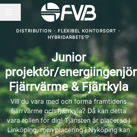
Dela sidan
KARRIÄRMENY
DISTRIBUTION
·
FLEXIBEL KONTORSORT
·
HYBRIDARBETE
Junior
projektör/energiingenjör
Fjärrvärme & Fjärrkyla
Vill du vara med och forma framtidens
fjärrvärme och fjärrkyla? Då kan detta
vara rollen för dig! Tjänsten är placerad i
Linköping, men placering i Nyköping kan