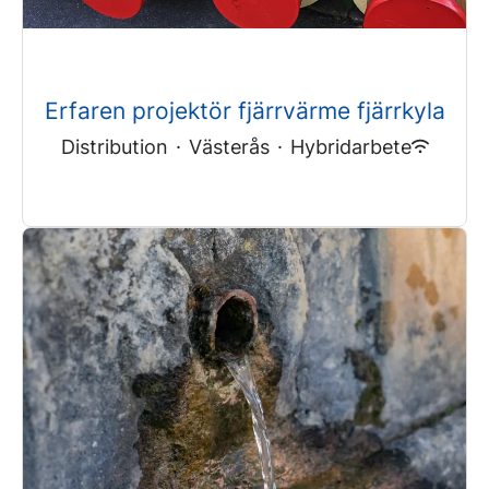
Erfaren projektör fjärrvärme fjärrkyla
Distribution
·
Västerås
·
Hybridarbete