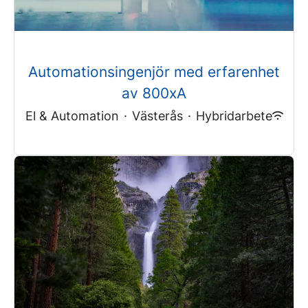
Automationsingenjör med erfarenhet
av 800xA
El & Automation
·
Västerås
·
Hybridarbete