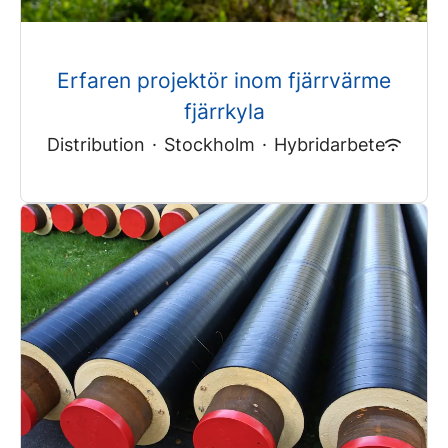
Erfaren projektör inom fjärrvärme
fjärrkyla
Distribution
·
Stockholm
·
Hybridarbete