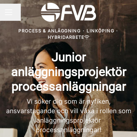
Dela sidan
KARRIÄRMENY
PROCESS & ANLÄGGNING
·
LINKÖPING
·
HYBRIDARBETE
Junior
anläggningsprojektör
processanläggningar
Vi söker dig som är nyfiken,
ansvarstagande och vill växa i rollen som
anläggningsprojektör
processanläggningar!