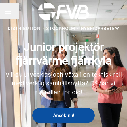
Dela sidan
KARRIÄRMENY
DISTRIBUTION
·
STOCKHOLM
·
HYBRIDARBETE
Junior projektör
fjärrvärme fjärrkyla
Vill du utvecklas och växa i en teknisk roll
med verklig samhällsnytta? Då har vi
rollen för dig!
Ansök nu!