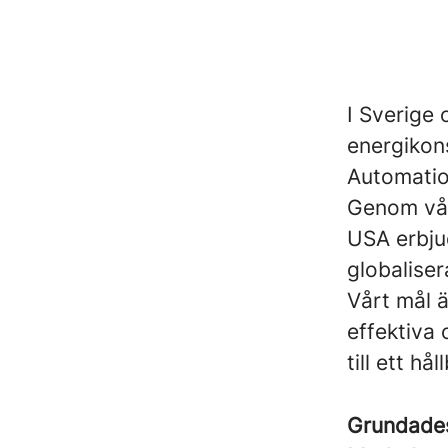
I Sverige 
energikons
Automatio
Genom vår
USA erbju
globalise
Vårt mål 
effektiva 
till ett h
Grundad