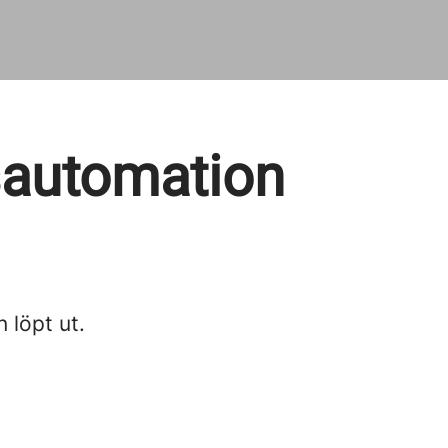
sautomation
n löpt ut.