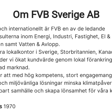
Om FVB Sverige AB
och internationellt är FVB en av de ledande
ulterna inom Energi, Industri, Fastighet, El &
n samt Vatten & Avlopp.
a lokalkontor i Sverige, Storbritannien, Kan
der vi ökat kundvärde genom lokal förankring
rad marknad.
är att med hög kompetens, stort engageman
och miljövänliga lösningar minska klimatpåver
ållbart samhälle och skapa lönsamhet för våra 
es
1970