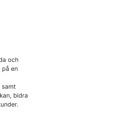
ada och
 på en
g samt
kan, bidra
kunder.